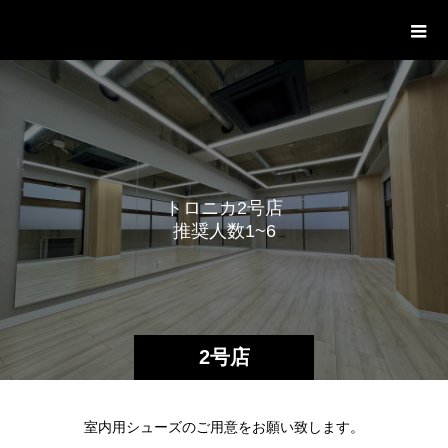
レンタルダンススタジオ「トロニ
カ」Rental Dance Studio tronica
ト
ロ
ニ
カ
2
号
店
推
奨
人
数
1
~
6
名
様
2号店
室内用シューズのご用意をお願い致します。